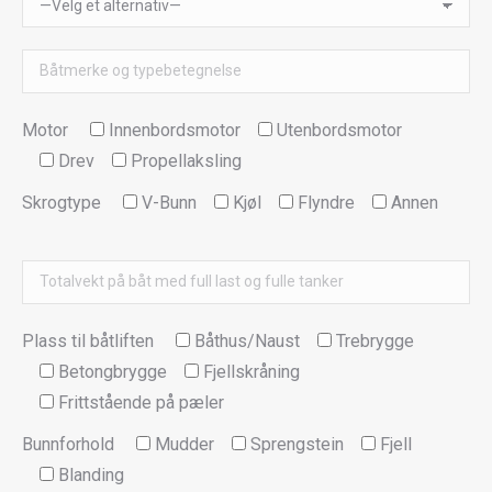
Motor
Innenbordsmotor
Utenbordsmotor
Drev
Propellaksling
Skrogtype
V-Bunn
Kjøl
Flyndre
Annen
Plass til båtliften
Båthus/Naust
Trebrygge
Betongbrygge
Fjellskråning
Frittstående på pæler
Bunnforhold
Mudder
Sprengstein
Fjell
Blanding