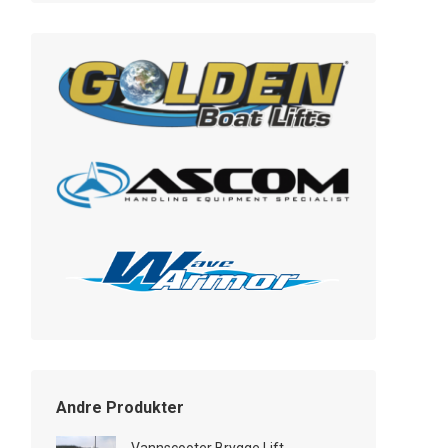
Andre Produkter
Vannscooter Brygge Lift