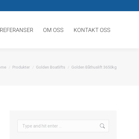
REFERANSER
OM OSS
KONTAKT OSS
u are here:
ome
Produkter
Golden Boatlifts
Golden Båthuslift 3650kg
Search: